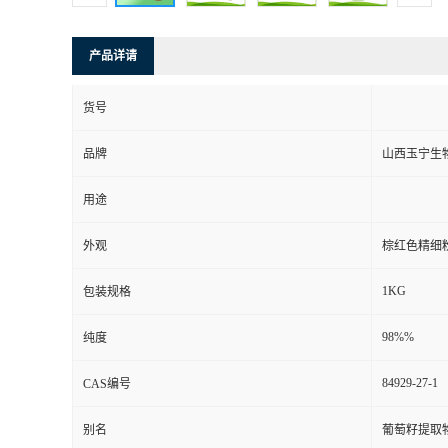
产品详请
货号
品牌
山西玉宁生
用途
外观
棕红色精细
1KG
包装规格
98%%
纯度
84929-27-1
CAS编号
别名
葡萄籽提取