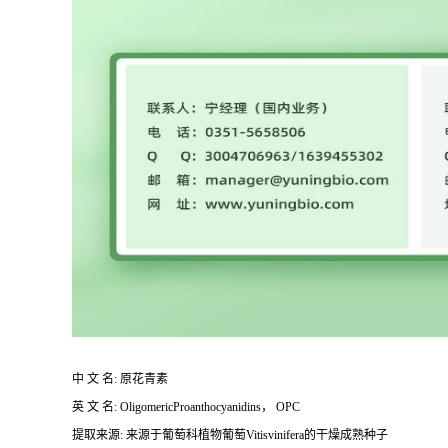
中 文 名: 原花青素
英 文 名: OligomericProanthocyanidins， OPC
提取来源: 来源于葡萄科植物葡萄Vitisvinifera的干燥成熟种子