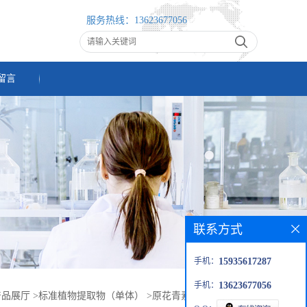
服务热线：
13623677056
留言
联系方式
手机：
15935617287
手机：
13623677056
产品展厅
>
标准植物提取物（单体）
>
原花青素（ 84929-27-1）