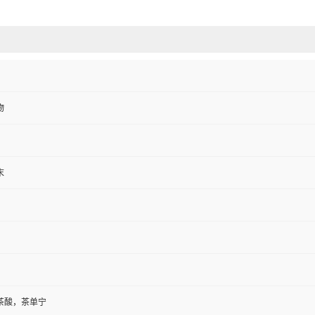
物
末
茶酸，茶单宁