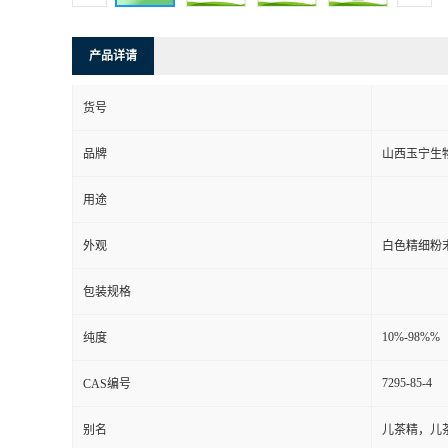
产品详请
货号
品牌
山西玉宁生
用途
外观
白色精细粉
包装规格
10%-98%%
纯度
7295-85-4
CAS编号
别名
儿茶精，儿