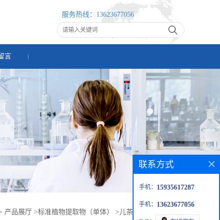
服务热线：
13623677056
留言
联系方式
手机：
15935617287
手机：
13623677056
>
产品展厅
>
标准植物提取物（单体）
>
儿茶素 （7295-85-4）