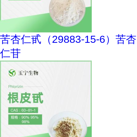
苦杏仁甙（29883-15-6）苦杏
仁苷