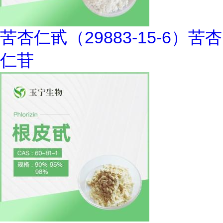
苦杏仁甙（29883-15-6）苦杏
仁苷