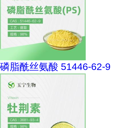
磷脂酰丝氨酸 51446-62-9