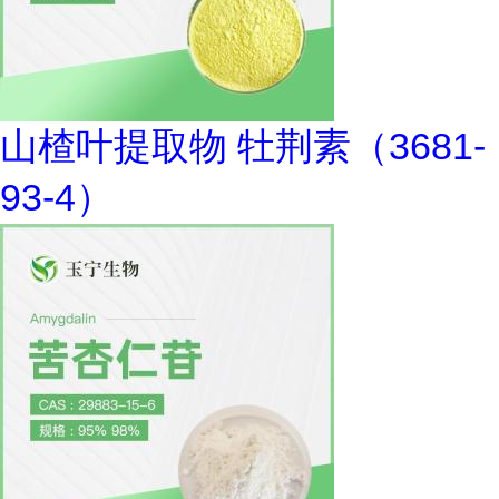
山楂叶提取物 牡荆素（3681-
93-4）