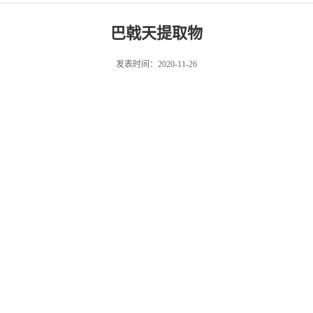
巴戟天提取物
发表时间：2020-11-26