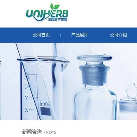
公司首页
产品展厅
公司介绍
新闻咨询
/ NEWS