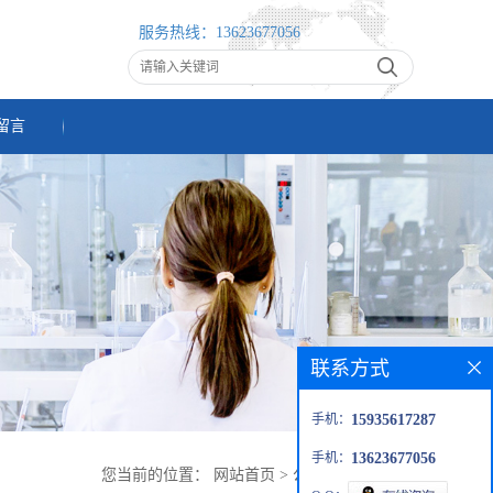
服务热线：
13623677056
留言
联系方式
手机：
15935617287
手机：
13623677056
您当前的位置：
网站首页
>
公司动态
>
芹菜素