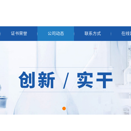
证书荣誉
公司动态
联系方式
在线