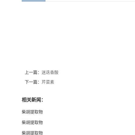
上一篇：
迷迭香酸
下一篇：
芹菜素
相关新闻：
柴胡提取物
柴胡提取物
柴胡提取物