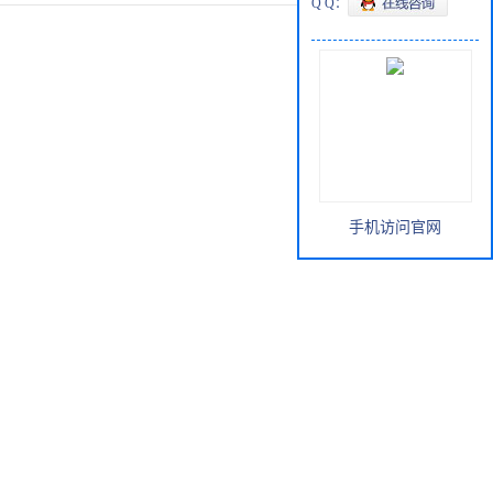
Q Q：
手机访问官网