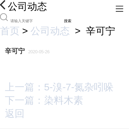
公司动态
搜索
首页
>
公司动态
>
辛可宁
辛可宁
2020-05-26
上一篇：5-溴-7-氮杂吲哚
下一篇：染料木素
返回